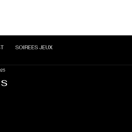
Accueil
À propos
Contact
T
SOIREES JEUX
025
es