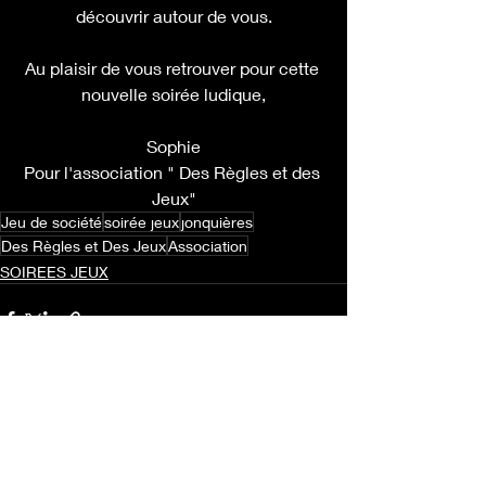
découvrir autour de vous.
Au plaisir de vous retrouver pour cette 
nouvelle soirée ludique,
Sophie
Pour l'association " Des Règles et des 
Jeux"
Jeu de société
soirée jeux
jonquières
Des Règles et Des Jeux
Association
SOIREES JEUX
Posts récents
Voir tout