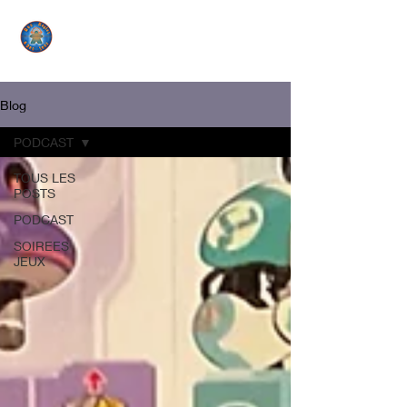
Blog
PODCAST
TOUS LES
POSTS
PODCAST
SOIREES
JEUX