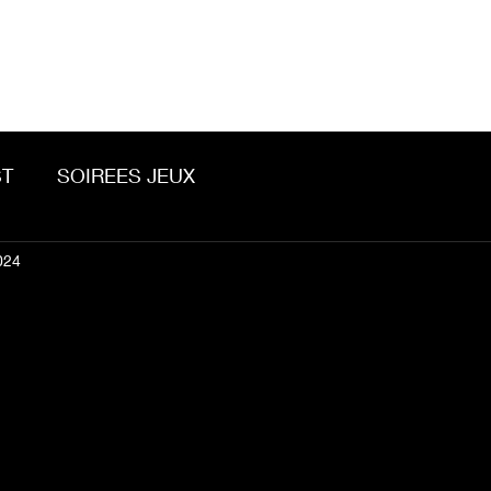
Accueil
À propos
Contact
T
SOIREES JEUX
024